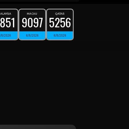
ALAYSIA
MACAU
QATAR
851
9097
5256
/8/2026
8/8/2026
8/8/2026