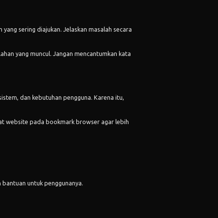
ang sering diajukan. Jelaskan masalah secara
esalahan yang muncul. Jangan mencantumkan kata
istem, dan kebutuhan pengguna. Karena itu,
at website pada bookmark browser agar lebih
n bantuan untuk penggunanya.