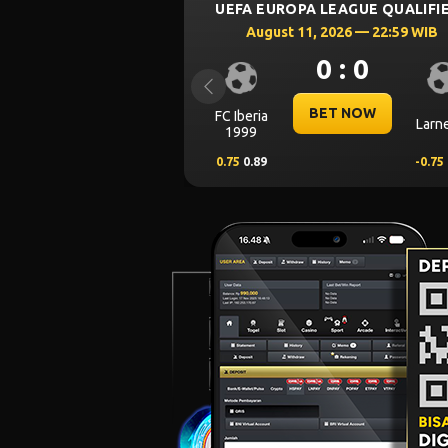
SPAIN LA LIGA
August 16, 2026 — 00:30 WIB
0 : 0
Previous
BET NOW
Alaves
Get
0.00
0.62
0.00
-
BCA
CIMB
PANIN
BSI