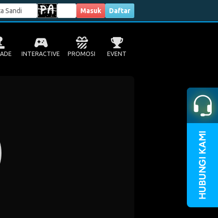
 Situs Pahala4d Kami Akan Memberikan Layanan Dengan Sepenuh Hati
Masuk
Daftar
ADE
INTERACTIVE
PROMOSI
EVENT