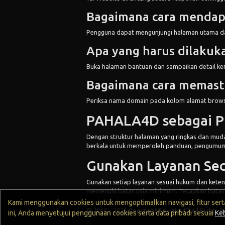
Bagaimana cara mendapa
Pengguna dapat mengunjungi halaman utama da
Apa yang harus dilakuk
Buka halaman bantuan dan sampaikan detail kend
Bagaimana cara memasti
Periksa nama domain pada kolom alamat brow
PAHALA4D sebagai Pu
Dengan struktur halaman yang ringkas dan muda
berkala untuk memperoleh panduan, pengumum
Gunakan Layanan Se
Gunakan setiap layanan sesuai hukum dan keten
memenuhi batas usia minimum. Tetapkan batas 
Kami menggunakan cookies untuk mengoptimalkan navigasi, fitur serta
© 2015 - 2026 Copyright PAHALA4D.
All Rights 
ini, Anda menyetujui penggunaan cookies serta data pribadi sesuai
Keb