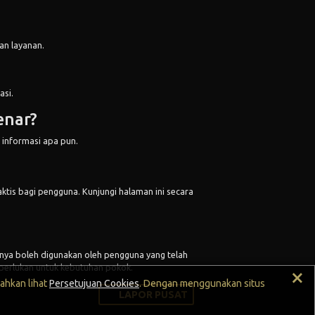
an layanan.
asi.
enar?
informasi apa pun.
tis bagi pengguna. Kunjungi halaman ini secara
anya boleh digunakan oleh pengguna yang telah
perlukan untuk kebutuhan pokok.
×
ahkan lihat
Persetujuan Cookies
. Dengan menggunakan situs
LAPOR PUSAT