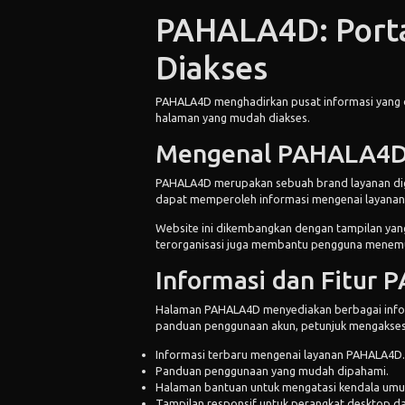
PAHALA4D: Porta
Diakses
PAHALA4D menghadirkan pusat informasi yang d
halaman yang mudah diakses.
Mengenal PAHALA4
PAHALA4D merupakan sebuah brand layanan dig
dapat memperoleh informasi mengenai layanan
Website ini dikembangkan dengan tampilan yang
terorganisasi juga membantu pengguna menemuk
Informasi dan Fitur
Halaman PAHALA4D menyediakan berbagai infor
panduan penggunaan akun, petunjuk mengakses f
Informasi terbaru mengenai layanan PAHALA4D.
Panduan penggunaan yang mudah dipahami.
Halaman bantuan untuk mengatasi kendala um
Tampilan responsif untuk perangkat desktop da