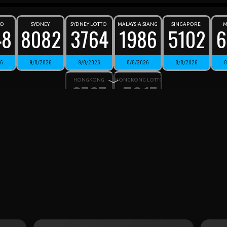
RO
SYDNEY
SYDNEY LOTTO
MALAYSIA SIANG
SINGAPORE
M
48
8082
3764
1986
5102
6
26
9/8/2026
9/8/2026
8/8/2026
8/8/2026
8
HONGKONG
HONGKONG LOTTO
2797
5917
8/8/2026
8/8/2026