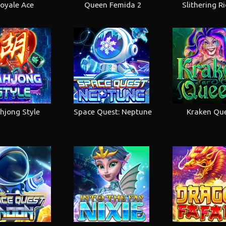
oyale Ace
Queen Femida 2
Slithering R
hjong Style
Space Quest: Neptune
Kraken Qu