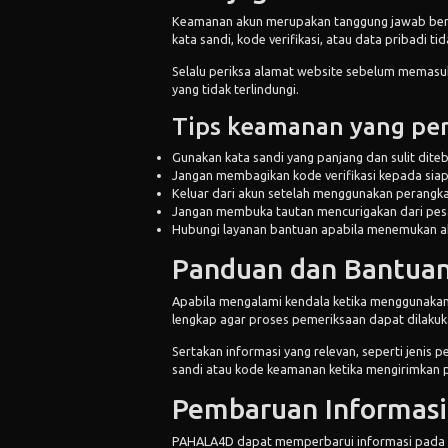
Keamanan akun merupakan tanggung jawab bersam
Axie Universe
Drag
kata sandi, kode verifikasi, atau data pribadi t
Selalu periksa alamat website sebelum memasuk
yang tidak terlindungi.
Tips keamanan yang per
Gunakan kata sandi yang panjang dan sulit diteb
Jangan membagikan kode verifikasi kepada siap
Keluar dari akun setelah menggunakan perangk
Jangan membuka tautan mencurigakan dari pesan
Hubungi layanan bantuan apabila menemukan akt
Panduan dan Bantu
Apabila mengalami kendala ketika menggunakan
lengkap agar proses pemeriksaan dapat dilakuk
Sertakan informasi yang relevan, seperti jenis
sandi atau kode keamanan ketika mengirimkan 
Pembaruan Informasi
PAHALA4D dapat memperbarui informasi pada we