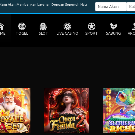
Akan Memberikan Layanan Dengan Sepenuh Hati
Selamat Datang Di Sit
ME
TOGEL
SLOT
LIVE CASINO
SPORT
SABUNG
ARC