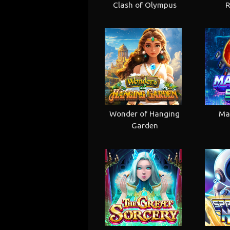
Clash of Olympus
R
Wonder of Hanging
Ma
Garden