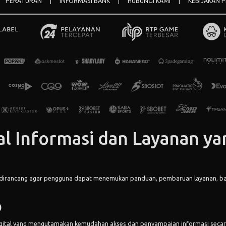
PERATURAN
|
INFORMASI BANK
|
HUBUNGI KAMI
|
KEBIJAKAN P
 Gambit: Zeus
Goal Rush
God's Gambit
loodmoon
Block Buster
Fiery Lad
Amazonia
l Informasi dan Layanan y
irancang agar pengguna dapat menemukan panduan, pembaruan layanan, bant
D
ital yang mengutamakan kemudahan akses dan penyampaian informasi secara 