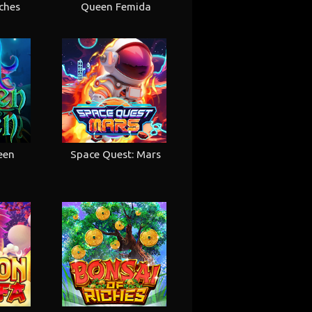
iches
Queen Femida
een
Space Quest: Mars