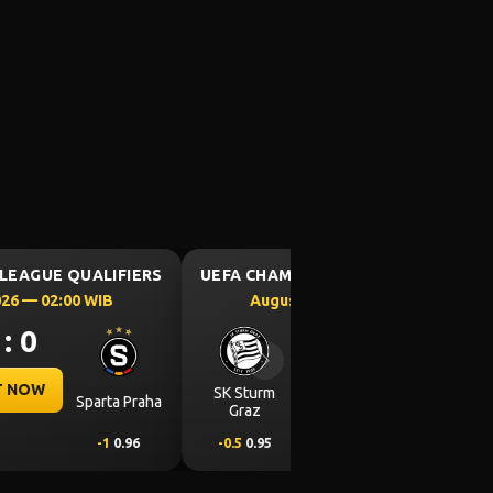
ld:
Wonders of
Colosseum
A CHAMPIONS LEAGUE QUALIFIERS
August 11, 2026 — 22:59 WIB
0 : 0
Next
BET NOW
Union Saint-
 Glimt
Gilloise
5
0.88
-0.75
0.94
 Earth
Classic Diamond X5