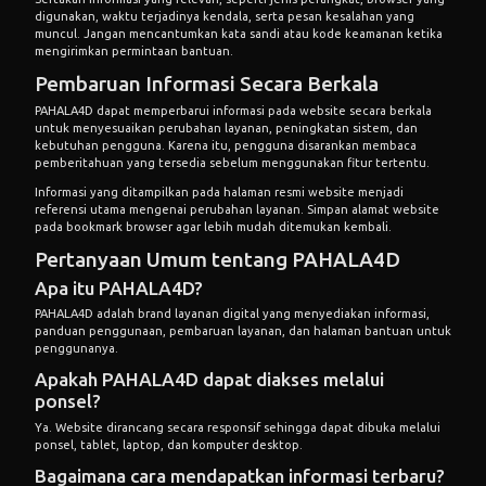
digunakan, waktu terjadinya kendala, serta pesan kesalahan yang
muncul. Jangan mencantumkan kata sandi atau kode keamanan ketika
mengirimkan permintaan bantuan.
Pembaruan Informasi Secara Berkala
PAHALA4D dapat memperbarui informasi pada website secara berkala
untuk menyesuaikan perubahan layanan, peningkatan sistem, dan
kebutuhan pengguna. Karena itu, pengguna disarankan membaca
pemberitahuan yang tersedia sebelum menggunakan fitur tertentu.
Informasi yang ditampilkan pada halaman resmi website menjadi
referensi utama mengenai perubahan layanan. Simpan alamat website
pada bookmark browser agar lebih mudah ditemukan kembali.
Pertanyaan Umum tentang PAHALA4D
Apa itu PAHALA4D?
PAHALA4D adalah brand layanan digital yang menyediakan informasi,
panduan penggunaan, pembaruan layanan, dan halaman bantuan untuk
penggunanya.
Apakah PAHALA4D dapat diakses melalui
ponsel?
Ya. Website dirancang secara responsif sehingga dapat dibuka melalui
ponsel, tablet, laptop, dan komputer desktop.
Bagaimana cara mendapatkan informasi terbaru?