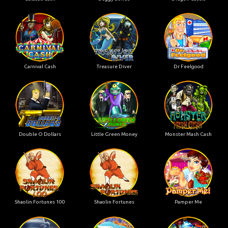
Carnival Cash
Treasure Diver
Dr Feelgood
Double O Dollars
Little Green Money
Monster Mash Cash
Shaolin Fortunes 100
Shaolin Fortunes
Pamper Me