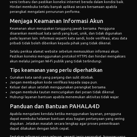
versi terbaru dan pastikan koneksi internet berada dalam kondisi baik.
Hindari membuka terlalu banyak aplikasi secara bersamaan apabila
perangkat mengalami penurunan performa.
Menjaga Keamanan Informasi Akun
Keamanan akun merupakan tanggung jawab bersama. Pengguna
disarankan membuat kata sandi yang kuat, unik, dan tidak digunakan
pada layanan lain. Informasi seperti kata sandi, kode verifikasi, atau data
pribadi tidak boleh diberikan kepada pihak yang tidak dikenal.
Selalu periksa alamat website sebelum memasukkan informasi akun.
Pastikan koneksi menggunakan protokol HTTPS dan hindari mengakses
akun melalui jaringan Wi-Fi publik yang tidak terlindungi.
Tips keamanan yang perlu diperhatikan
Gunakan kata sandi yang panjang dan sulit ditebak.
Jangan membagikan kode verifikasi kepada siapa pun.
Keluar dari akun setelah menggunakan perangkat bersama.
Jangan membuka tautan mencurigakan dari pesan tidak dikenal.
Hubungi layanan bantuan apabila menemukan aktivitas tidak wajar.
Panduan dan Bantuan PAHALA4D
Apabila mengalami kendala ketika menggunakan layanan, pengguna
dapat membuka halaman bantuan atau bagian pertanyaan yang sering
diajukan. Jelaskan masalah secara lengkap agar proses pemeriksaan
dapat dilakukan dengan lebih cepat.
Sertakan informasi yang relevan, seperti jenis perangkat, browser yang