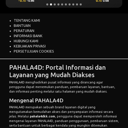
-0.75
-0.86
0.75
0.68
TENTANG KAMI
BANTUAN
PERATURAN
INFORMASI BANK
HUBUNGI KAMI
KEBIJAKAN PRIVASI
PERSETUJUAN COOKIES
PAHALA4D: Portal Informasi dan
Layanan yang Mudah Diakses
PAHALA4D menghadirkan pusat informasi yang dirancang agar
pengguna dapat menemukan panduan, pembaruan layanan, bantuan,
dan informasi penting melalui satu halaman yang mudah diakses.
Mengenal PAHALA4D
PAHALA4D merupakan sebuah brand layanan digital yang
mengutamakan kemudahan akses dan penyampaian informasi secara
jelas. Melalui
pahala4dkk.com
, pengguna dapat memperoleh informasi
mengenai layanan PAHALA4D, panduan penggunaan, pembaruan sistem,
serta bantuan untuk berbagai kendala yang mungkin ditemukan.