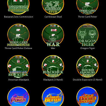
Baccarat Zero Commission
Caribbean Stud
Three Card Poker
Three Card Poker Deluxe
War
Dragon Tiger
American Blackjack
Blackjack (3 Hand)
Double Exposure (3 Hand)