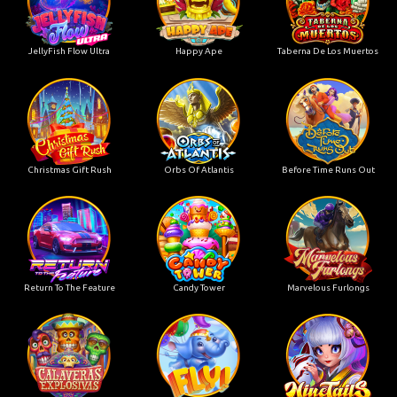
JellyFish Flow Ultra
Happy Ape
Taberna De Los Muertos
Christmas Gift Rush
Orbs Of Atlantis
Before Time Runs Out
Return To The Feature
Candy Tower
Marvelous Furlongs