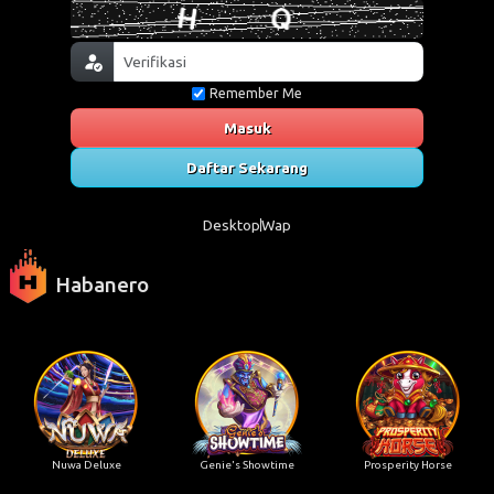
Remember Me
Masuk
Daftar Sekarang
Desktop
Wap
Habanero
Nuwa Deluxe
Genie's Showtime
Prosperity Horse