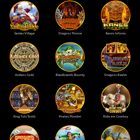
Santas Village
Dragons Throne
Kanes Inferno
Aztlans Gold
Blackbeards Bounty
Dragons Realm
King Tuts Tomb
Pirates Plunder
Ride em Cowboy