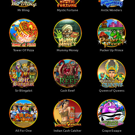
Mr Bling
Mystic Fortune
Arctic Wonders
Tower Of Pizza
Mummy Money
Pucker Up Prince
Sir Blingalot
Cash Reef
Queen of Queens
All For One
Indian Cash Catcher
Grape Escape