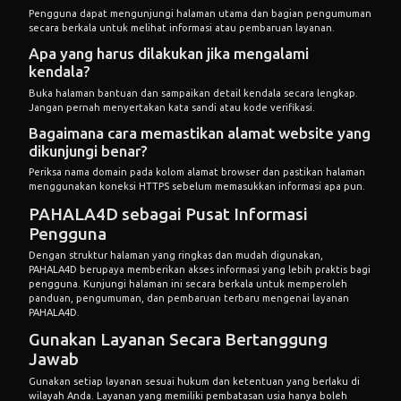
Pengguna dapat mengunjungi halaman utama dan bagian pengumuman
secara berkala untuk melihat informasi atau pembaruan layanan.
Apa yang harus dilakukan jika mengalami
kendala?
Buka halaman bantuan dan sampaikan detail kendala secara lengkap.
Jangan pernah menyertakan kata sandi atau kode verifikasi.
Bagaimana cara memastikan alamat website yang
dikunjungi benar?
Periksa nama domain pada kolom alamat browser dan pastikan halaman
menggunakan koneksi HTTPS sebelum memasukkan informasi apa pun.
PAHALA4D sebagai Pusat Informasi
Pengguna
Dengan struktur halaman yang ringkas dan mudah digunakan,
PAHALA4D berupaya memberikan akses informasi yang lebih praktis bagi
pengguna. Kunjungi halaman ini secara berkala untuk memperoleh
panduan, pengumuman, dan pembaruan terbaru mengenai layanan
PAHALA4D.
Gunakan Layanan Secara Bertanggung
Jawab
Gunakan setiap layanan sesuai hukum dan ketentuan yang berlaku di
wilayah Anda. Layanan yang memiliki pembatasan usia hanya boleh