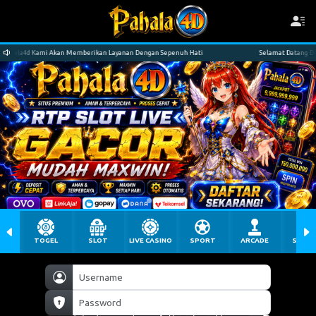
erikan Layanan Dengan Sepenuh Hati
Selamat Datang Di Situs Pahala4d Kami Akan 
TOGEL
SLOT
LIVE CASINO
SPORT
ARCADE
SABU