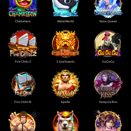
Chameleon
WaterWorld
Snow Queen
Fire Chibi 2
5 God beasts
GuGuGu
Fire Chibi M
Apollo
Vampire Kiss