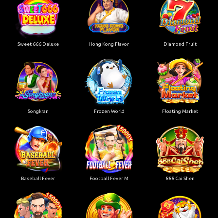
Sweet 666 Deluxe
Hong Kong Flavor
Diamond Fruit
Songkran
Frozen World
Floating Market
Baseball Fever
Football Fever M
888 Cai Shen