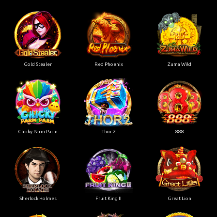
Gold Stealer
Red Phoenix
Zuma Wild
Chicky Parm Parm
Thor 2
888
Sherlock Holmes
Fruit King II
Great Lion