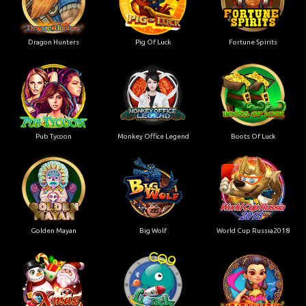
Dragon Hunters
Pig Of Luck
Fortune Spirits
Pub Tycoon
Monkey Office Legend
Boots Of Luck
Golden Mayan
Big Wolf
World Cup Russia2018