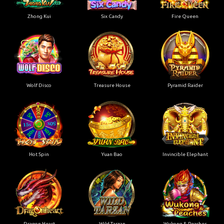
Zhong Kui
Six Candy
Fire Queen
Wolf Disco
Treasure House
Pyramid Raider
Hot Spin
Yuan Bao
Invincible Elephant
Dragon Heart
Wild Tarzan
Wukong & Peaches