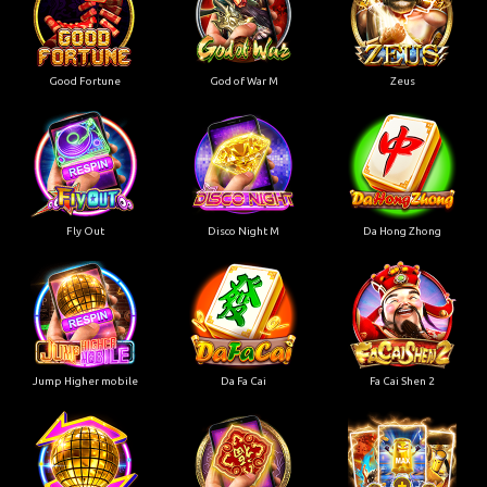
Good Fortune
God of War M
Zeus
Fly Out
Disco Night M
Da Hong Zhong
Jump Higher mobile
Da Fa Cai
Fa Cai Shen 2