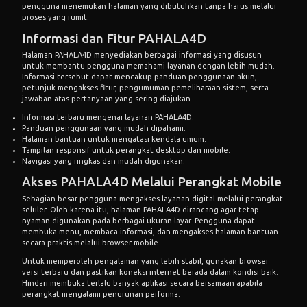
pengguna menemukan halaman yang dibutuhkan tanpa harus melalui
proses yang rumit.
Informasi dan Fitur PAHALA4D
Halaman PAHALA4D menyediakan berbagai informasi yang disusun
untuk membantu pengguna memahami layanan dengan lebih mudah.
Informasi tersebut dapat mencakup panduan penggunaan akun,
petunjuk mengakses fitur, pengumuman pemeliharaan sistem, serta
jawaban atas pertanyaan yang sering diajukan.
Informasi terbaru mengenai layanan PAHALA4D.
Panduan penggunaan yang mudah dipahami.
Halaman bantuan untuk mengatasi kendala umum.
Tampilan responsif untuk perangkat desktop dan mobile.
Navigasi yang ringkas dan mudah digunakan.
Akses PAHALA4D Melalui Perangkat Mobile
Sebagian besar pengguna mengakses layanan digital melalui perangkat
seluler. Oleh karena itu, halaman PAHALA4D dirancang agar tetap
nyaman digunakan pada berbagai ukuran layar. Pengguna dapat
membuka menu, membaca informasi, dan mengakses halaman bantuan
secara praktis melalui browser mobile.
Untuk memperoleh pengalaman yang lebih stabil, gunakan browser
versi terbaru dan pastikan koneksi internet berada dalam kondisi baik.
Hindari membuka terlalu banyak aplikasi secara bersamaan apabila
perangkat mengalami penurunan performa.