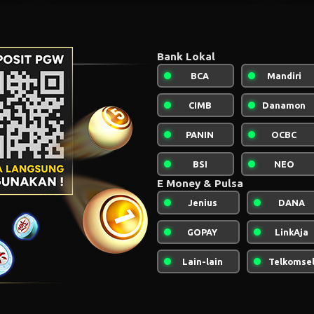
Bank Lokal
i
BNI
BRI
DBS
on
Permata
BJB
Sinarmas
DKI
SUMUT
JAGO
SeaBank
E Money & Pulsa
Jenius
DANA
GOPAY
LinkAja
Lain-lain
Telkomse