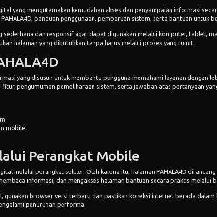
ital yang mengutamakan kemudahan akses dan penyampaian informasi secara 
 PAHALA4D, panduan penggunaan, pembaruan sistem, serta bantuan untuk be
 sederhana dan responsif agar dapat digunakan melalui komputer, tablet, m
an halaman yang dibutuhkan tanpa harus melalui proses yang rumit.
 PAHALA4D
masi yang disusun untuk membantu pengguna memahami layanan dengan leb
itur, pengumuman pemeliharaan sistem, serta jawaban atas pertanyaan yang 
um.
n mobile.
lui Perangkat Mobile
ital melalui perangkat seluler. Oleh karena itu, halaman PAHALA4D dirancan
embaca informasi, dan mengakses halaman bantuan secara praktis melalui b
 gunakan browser versi terbaru dan pastikan koneksi internet berada dalam 
mengalami penurunan performa.