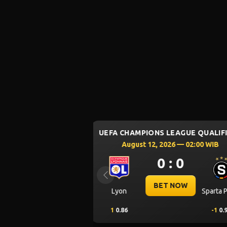
UEFA CHAMPIONS LEAGUE QUALIF
August 11, 2026 — 22:59 WIB
0 : 0
Previous
BET NOW
Union 
Bodo Glimt
Gill
0.75
0.82
-0.75