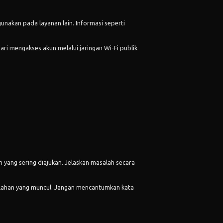
nakan pada layanan lain. Informasi seperti
i mengakses akun melalui jaringan Wi-Fi publik
ang sering diajukan. Jelaskan masalah secara
esalahan yang muncul. Jangan mencantumkan kata