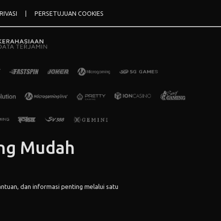
RIVASI
|
PERSETUJUAN COOKIES
ang Mudah
uan, dan informasi penting melalui satu