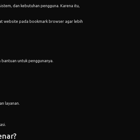
istem, dan kebutuhan pengguna. Karena itu,
at website pada bookmark browser agar lebih
n bantuan untuk penggunanya.
an layanan.
asi.
enar?