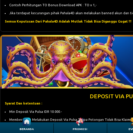
Contoh Perhitungan TO Bonus Download APK : TO x 1,-
Jika terdapat kecurangan pihak Pahala4D akan melakukan banned akun dan t
Semua Keputusan Dari Pahala4D Adalah Mutlak Tidak Bisa Diganggu Gugat !!!
DEPOSIT VIA P
Syarat Dan ketentuan :
Min Deposit Via Pulsa IDR 10.000.-
Member Yang Melakukan Deposit Via Pulsa Tanpa Potongan Tidak Bisa Klaim
Untuk Member Yang Mengklaim Promo Deposit Pulsa Tanpa Potongan, Jika Ma
BERANDA
PROMOSI
EV