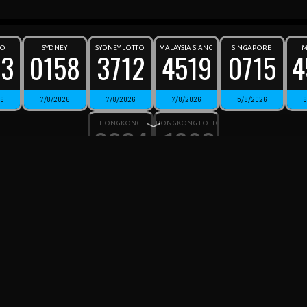
RO
SYDNEY
SYDNEY LOTTO
MALAYSIA SIANG
SINGAPORE
M
23
0158
3712
4519
0715
4
26
7/8/2026
7/8/2026
7/8/2026
5/8/2026
6
HONGKONG
HONGKONG LOTTO
3634
1083
6/8/2026
6/8/2026