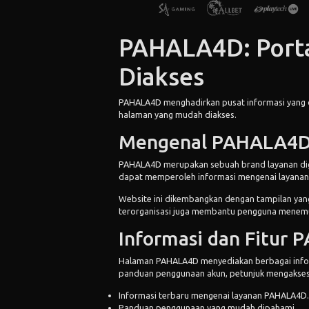
PAHALA4D: Porta
Diakses
PAHALA4D menghadirkan pusat informasi yang d
halaman yang mudah diakses.
Mengenal PAHALA4
PAHALA4D merupakan sebuah brand layanan dig
dapat memperoleh informasi mengenai layanan
Website ini dikembangkan dengan tampilan yang
terorganisasi juga membantu pengguna menemuk
Informasi dan Fitur
Halaman PAHALA4D menyediakan berbagai infor
panduan penggunaan akun, petunjuk mengakses f
Informasi terbaru mengenai layanan PAHALA4D.
Panduan penggunaan yang mudah dipahami.