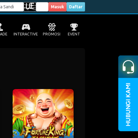
s Pahala4d Kami Akan Memberikan Layanan Dengan Sepenuh Hati
Masuk
Daftar
ADE
INTERACTIVE
PROMOSI
EVENT