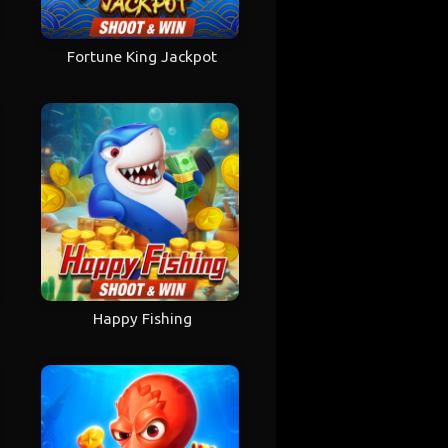
Fortune King Jackpot
Happy Fishing