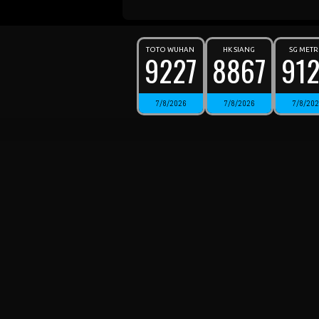
TOTO WUHAN
HK SIANG
SG MET
9227
8867
91
7/8/2026
7/8/2026
7/8/20