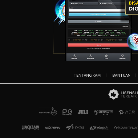
TENTANG KAMI
|
BANTUAN
|