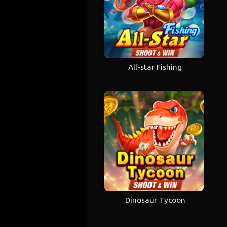
All-star Fishing
Dinosaur Tycoon