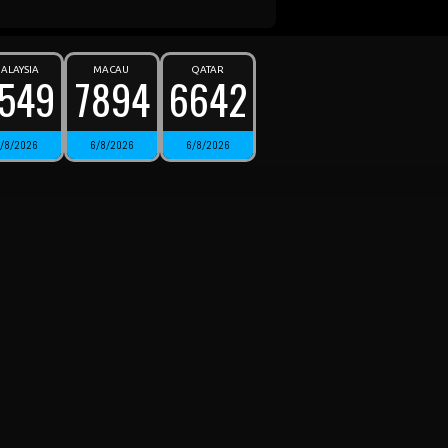
ALAYSIA
MACAU
QATAR
549
7894
6642
/8/2026
6/8/2026
6/8/2026