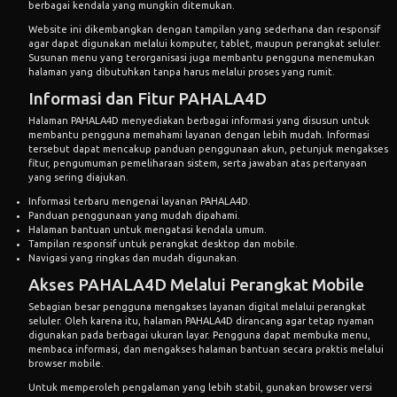
berbagai kendala yang mungkin ditemukan.
Website ini dikembangkan dengan tampilan yang sederhana dan responsif
agar dapat digunakan melalui komputer, tablet, maupun perangkat seluler.
Susunan menu yang terorganisasi juga membantu pengguna menemukan
halaman yang dibutuhkan tanpa harus melalui proses yang rumit.
Informasi dan Fitur PAHALA4D
Halaman PAHALA4D menyediakan berbagai informasi yang disusun untuk
membantu pengguna memahami layanan dengan lebih mudah. Informasi
tersebut dapat mencakup panduan penggunaan akun, petunjuk mengakses
fitur, pengumuman pemeliharaan sistem, serta jawaban atas pertanyaan
yang sering diajukan.
Informasi terbaru mengenai layanan PAHALA4D.
Panduan penggunaan yang mudah dipahami.
Halaman bantuan untuk mengatasi kendala umum.
Tampilan responsif untuk perangkat desktop dan mobile.
Navigasi yang ringkas dan mudah digunakan.
Akses PAHALA4D Melalui Perangkat Mobile
Sebagian besar pengguna mengakses layanan digital melalui perangkat
seluler. Oleh karena itu, halaman PAHALA4D dirancang agar tetap nyaman
digunakan pada berbagai ukuran layar. Pengguna dapat membuka menu,
membaca informasi, dan mengakses halaman bantuan secara praktis melalui
browser mobile.
Untuk memperoleh pengalaman yang lebih stabil, gunakan browser versi