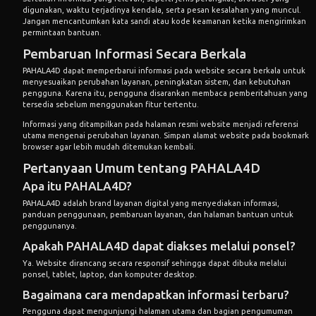
digunakan, waktu terjadinya kendala, serta pesan kesalahan yang muncul.
Jangan mencantumkan kata sandi atau kode keamanan ketika mengirimkan
permintaan bantuan.
Pembaruan Informasi Secara Berkala
PAHALA4D dapat memperbarui informasi pada website secara berkala untuk
menyesuaikan perubahan layanan, peningkatan sistem, dan kebutuhan
pengguna. Karena itu, pengguna disarankan membaca pemberitahuan yang
tersedia sebelum menggunakan fitur tertentu.
Informasi yang ditampilkan pada halaman resmi website menjadi referensi
utama mengenai perubahan layanan. Simpan alamat website pada bookmark
browser agar lebih mudah ditemukan kembali.
Pertanyaan Umum tentang PAHALA4D
Apa itu PAHALA4D?
PAHALA4D adalah brand layanan digital yang menyediakan informasi,
panduan penggunaan, pembaruan layanan, dan halaman bantuan untuk
penggunanya.
Apakah PAHALA4D dapat diakses melalui ponsel?
Ya. Website dirancang secara responsif sehingga dapat dibuka melalui
ponsel, tablet, laptop, dan komputer desktop.
Bagaimana cara mendapatkan informasi terbaru?
Pengguna dapat mengunjungi halaman utama dan bagian pengumuman