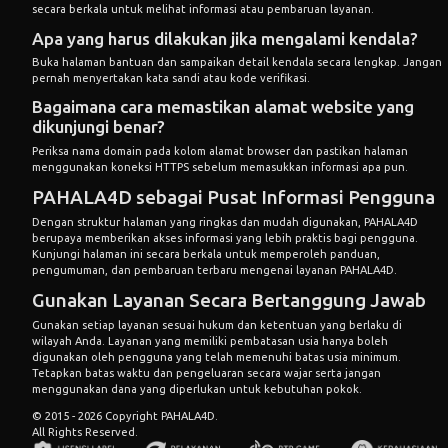
secara berkala untuk melihat informasi atau pembaruan layanan.
Apa yang harus dilakukan jika mengalami kendala?
Buka halaman bantuan dan sampaikan detail kendala secara lengkap. Jangan
pernah menyertakan kata sandi atau kode verifikasi.
Bagaimana cara memastikan alamat website yang
dikunjungi benar?
Periksa nama domain pada kolom alamat browser dan pastikan halaman
menggunakan koneksi HTTPS sebelum memasukkan informasi apa pun.
PAHALA4D sebagai Pusat Informasi Pengguna
Dengan struktur halaman yang ringkas dan mudah digunakan, PAHALA4D
berupaya memberikan akses informasi yang lebih praktis bagi pengguna.
Kunjungi halaman ini secara berkala untuk memperoleh panduan,
pengumuman, dan pembaruan terbaru mengenai layanan PAHALA4D.
Gunakan Layanan Secara Bertanggung Jawab
Gunakan setiap layanan sesuai hukum dan ketentuan yang berlaku di
wilayah Anda. Layanan yang memiliki pembatasan usia hanya boleh
digunakan oleh pengguna yang telah memenuhi batas usia minimum.
Tetapkan batas waktu dan pengeluaran secara wajar serta jangan
menggunakan dana yang diperlukan untuk kebutuhan pokok.
© 2015 - 2026 Copyright PAHALA4D.
All Rights Reserved.