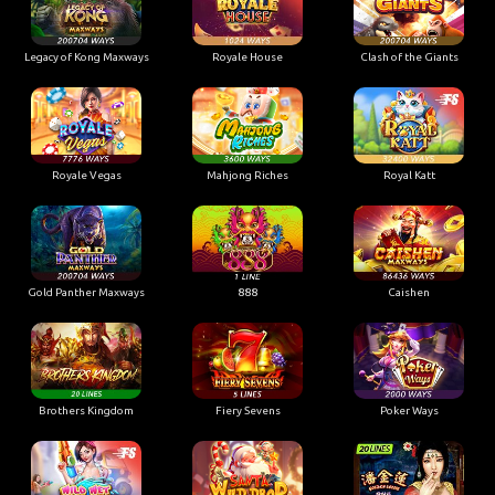
Legacy of Kong Maxways
Royale House
Clash of the Giants
Royale Vegas
Mahjong Riches
Royal Katt
Gold Panther Maxways
888
Caishen
Brothers Kingdom
Fiery Sevens
Poker Ways