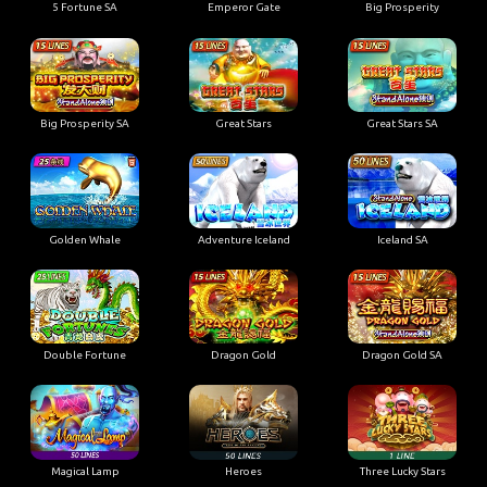
5 Fortune SA
Emperor Gate
Big Prosperity
Big Prosperity SA
Great Stars
Great Stars SA
Golden Whale
Adventure Iceland
Iceland SA
Double Fortune
Dragon Gold
Dragon Gold SA
Magical Lamp
Heroes
Three Lucky Stars