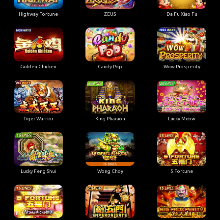
Highway Fortune
ZEUS
Da Fu Xiao Fu
Golden Chicken
Candy Pop
Wow Prosperity
Tiger Warrior
King Pharaoh
Lucky Meow
Lucky Feng Shui
Wong Choy
5 Fortune