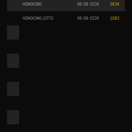
HONGKONG
06-08-2026
3634
HONGKONG LOTTO
06-08-2026
1083