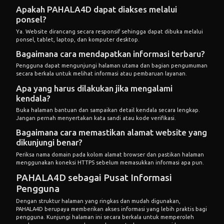
Apakah PAHALA4D dapat diakses melalui
ponsel?
Ya. Website dirancang secara responsif sehingga dapat dibuka melalui
ponsel, tablet, laptop, dan komputer desktop.
Bagaimana cara mendapatkan informasi terbaru?
Pengguna dapat mengunjungi halaman utama dan bagian pengumuman
secara berkala untuk melihat informasi atau pembaruan layanan.
Apa yang harus dilakukan jika mengalami
kendala?
Buka halaman bantuan dan sampaikan detail kendala secara lengkap.
Jangan pernah menyertakan kata sandi atau kode verifikasi.
Bagaimana cara memastikan alamat website yang
dikunjungi benar?
Periksa nama domain pada kolom alamat browser dan pastikan halaman
menggunakan koneksi HTTPS sebelum memasukkan informasi apa pun.
PAHALA4D sebagai Pusat Informasi
Pengguna
Dengan struktur halaman yang ringkas dan mudah digunakan,
PAHALA4D berupaya memberikan akses informasi yang lebih praktis bagi
pengguna. Kunjungi halaman ini secara berkala untuk memperoleh