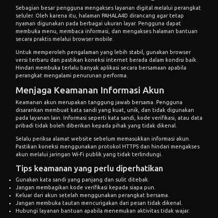
Sebagian besar pengguna mengakses layanan digital melalui perangkat
seluler. Oleh karena itu, halaman PAHALA4D dirancang agar tetap
nyaman digunakan pada berbagai ukuran layar. Pengguna dapat
membuka menu, membaca informasi, dan mengakses halaman bantuan
secara praktis melalui browser mobile.
Untuk memperoleh pengalaman yang lebih stabil, gunakan browser
versi terbaru dan pastikan koneksi internet berada dalam kondisi baik.
Hindari membuka terlalu banyak aplikasi secara bersamaan apabila
perangkat mengalami penurunan performa.
Menjaga Keamanan Informasi Akun
Keamanan akun merupakan tanggung jawab bersama. Pengguna
disarankan membuat kata sandi yang kuat, unik, dan tidak digunakan
pada layanan lain. Informasi seperti kata sandi, kode verifikasi, atau data
pribadi tidak boleh diberikan kepada pihak yang tidak dikenal.
Selalu periksa alamat website sebelum memasukkan informasi akun.
Pastikan koneksi menggunakan protokol HTTPS dan hindari mengakses
akun melalui jaringan Wi-Fi publik yang tidak terlindungi.
Tips keamanan yang perlu diperhatikan
Gunakan kata sandi yang panjang dan sulit ditebak.
Jangan membagikan kode verifikasi kepada siapa pun.
Keluar dari akun setelah menggunakan perangkat bersama.
Jangan membuka tautan mencurigakan dari pesan tidak dikenal.
Hubungi layanan bantuan apabila menemukan aktivitas tidak wajar.