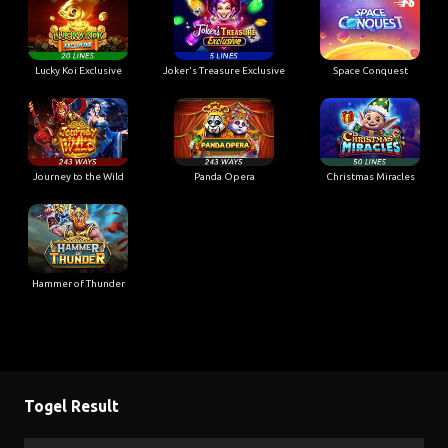
Lucky Koi Exclusive
Joker's Treasure Exclusive
Space Conquest
Journey to the Wild
Panda Opera
Christmas Miracles
Hammer of Thunder
Togel Result