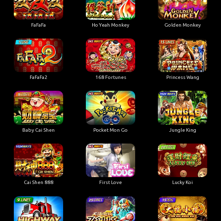
Golden Monkey
FaFaFa
Ho Yeah Monkey
FaFaFa2
168 Fortunes
Princess Wang
Baby Cai Shen
Pocket Mon Go
Jungle King
First Love
Cai Shen 888
Lucky Koi