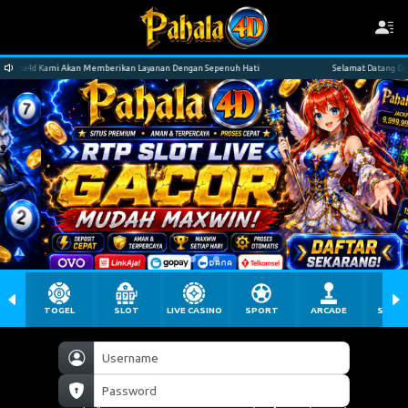
 Akan Memberikan Layanan Dengan Sepenuh Hati
Selamat Datang Di Situs Pahala4d
TOGEL
SLOT
LIVE CASINO
SPORT
ARCADE
SABU