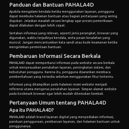
Panduan dan Bantuan PAHALA4D
Apabila mengalami kendala ketika menggunakan layanan, pengguna
dapat membuka halaman bantuan atau bagian pertanyaan yang sering
diajukan. Jelaskan masalah secara lengkap agar proses pemeriksaan
dapat dilakukan dengan lebih cepat.
Sertakan informasi yang relevan, seperti jenis perangkat, browser yang
digunakan, waktu terjadinya kendala, serta pesan kesalahan yang
muncul. Jangan mencantumkan kata sandi atau kode keamanan ketika
mengirimkan permintaan bantuan.
Pembaruan Informasi Secara Berkala
PAHALA4D dapat memperbarui informasi pada website secara berkala
untuk menyesuaikan perubahan layanan, peningkatan sistem, dan
kebutuhan pengguna. Karena itu, pengguna disarankan membaca
pemberitahuan yang tersedia sebelum menggunakan fitur tertentu.
Informasi yang ditampilkan pada halaman resmi website menjadi
referensi utama mengenai perubahan layanan. Simpan alamat website
pada bookmark browser agar lebih mudah ditemukan kembali.
Pertanyaan Umum tentang PAHALA4D
Apa itu PAHALA4D?
PAHALA4D adalah brand layanan digital yang menyediakan informasi,
panduan penggunaan, pembaruan layanan, dan halaman bantuan untuk
penggunanya.