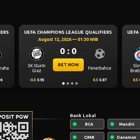
IERS
E-FOOTBALL F24 ELITE CLUB FRIENDLY
E-FO
August 7, 2026 — 10:00 WIB
0 : 0
BET NOW
Saint-
e-Tottenham
e-Liverpool
e-C
oise
Hotspur
1.00
-0.25
-0.95
0.25
0.71
0.0
Bank Lokal
andiri
BNI
BRI
DBS
anamon
Permata
BJB
Sinarmas