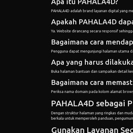
Apa itu PAHALA4D?
PAHALA4D adalah brand layanan digital yang m
Apakah PAHALA4D dapat
Ya. Website dirancang secara responsif sehingg
Bagaimana cara mendapa
Pengguna dapat mengunjungi halaman utama da
Apa yang harus dilakuk
Buka halaman bantuan dan sampaikan detail kend
Bagaimana cara memasti
Periksa nama domain pada kolom alamat brow
PAHALA4D sebagai Pu
Dengan struktur halaman yang ringkas dan muda
berkala untuk memperoleh panduan, pengumum
Gunakan Layanan Se