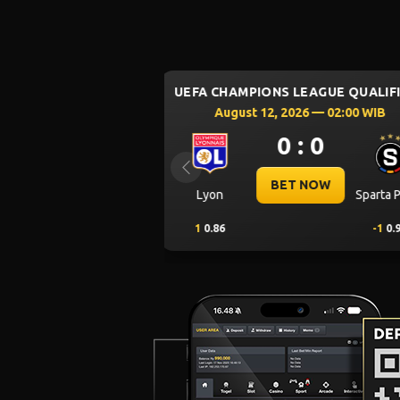
UEFA CHAMPIONS LEAGUE QUALIF
August 11, 2026 — 22:59 WIB
0 : 0
Previous
BET NOW
Union 
Bodo Glimt
Gill
0.75
0.82
-0.75
BCA
M
CIMB
D