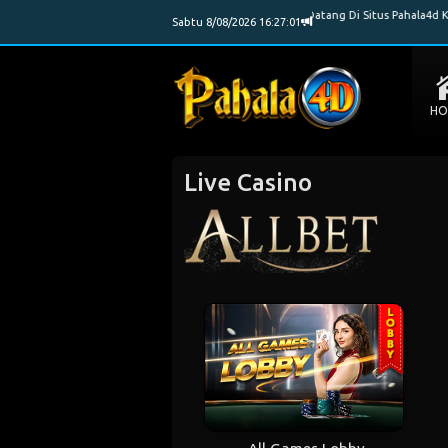
Selamat Datang Di Situs Pahala4d Kami A
Sabtu 8/08/2026 16:27:02
HO
Live Casino