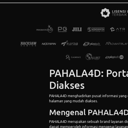
PAHALA4D: Porta
Diakses
PAHALA4D menghadirkan pusat informasi yang d
halaman yang mudah diakses.
Mengenal PAHALA4
PAHALA4D merupakan sebuah brand layanan dig
dapat memperoleh informasi mengenai layanan