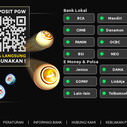
Bank Lokal
DBS
NOBU
Sinarmas
Mega
E Money & Pulsa
Jenius
DANA
GOPAY
LinkAja
Lain-lain
Telkomse
PERATURAN
|
INFORMASI BANK
|
HUBUNGI KAMI
|
KEBIJAKAN P