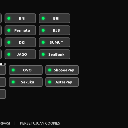
Maybank
Mestika
OVO
ShopeePay
Sakuku
AstraPay
l
RIVASI
|
PERSETUJUAN COOKIES