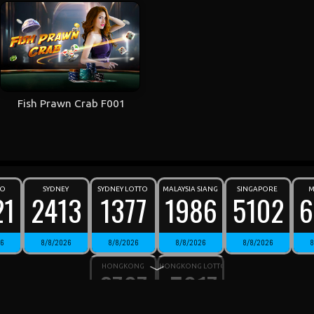
Fish Prawn Crab F001
RO
SYDNEY
SYDNEY LOTTO
MALAYSIA SIANG
SINGAPORE
M
21
2413
1377
1986
5102
6
26
8/8/2026
8/8/2026
8/8/2026
8/8/2026
8
HONGKONG
HONGKONG LOTTO
2797
5917