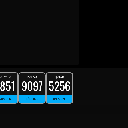
ALAYSIA
MACAU
QATAR
851
9097
5256
/8/2026
8/8/2026
8/8/2026