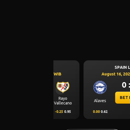
UEFA CHAMPIONS LEAGUE QUALIF
August 12, 2026 — 01:30 WIB
0 : 0
Previous
BET NOW
SK Sturm
Fener
Graz
-0.5
0.95
0.5
0