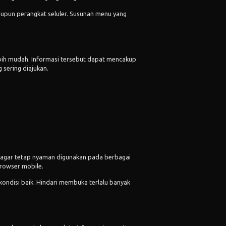
aupun perangkat seluler. Susunan menu yang
ih mudah. Informasi tersebut dapat mencakup
sering diajukan.
g agar tetap nyaman digunakan pada berbagai
rowser mobile.
kondisi baik. Hindari membuka terlalu banyak