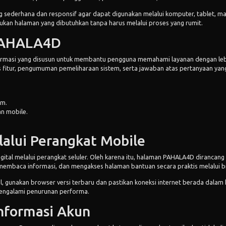
 sederhana dan responsif agar dapat digunakan melalui komputer, tablet, m
an halaman yang dibutuhkan tanpa harus melalui proses yang rumit.
 PAHALA4D
masi yang disusun untuk membantu pengguna memahami layanan dengan leb
itur, pengumuman pemeliharaan sistem, serta jawaban atas pertanyaan yang 
um.
n mobile.
lui Perangkat Mobile
ital melalui perangkat seluler. Oleh karena itu, halaman PAHALA4D dirancan
embaca informasi, dan mengakses halaman bantuan secara praktis melalui b
 gunakan browser versi terbaru dan pastikan koneksi internet berada dalam 
mengalami penurunan performa.
nformasi Akun