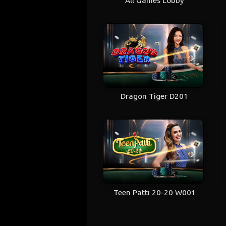
All Games Lobby
Dragon Tiger D201
Teen Patti 20-20 W001