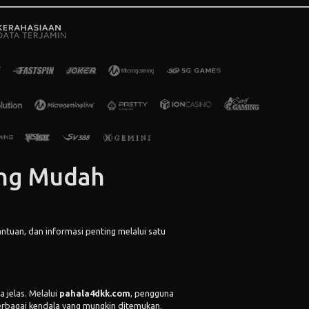
ang Mudah
uan, dan informasi penting melalui satu
jelas. Melalui
pahala4dkk.com
, pengguna
rbagai kendala yang mungkin ditemukan.