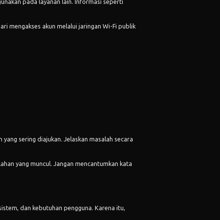
nakan pada layanan lain. Informasi seperti
i mengakses akun melalui jaringan Wi-Fi publik
ang sering diajukan. Jelaskan masalah secara
esalahan yang muncul. Jangan mencantumkan kata
istem, dan kebutuhan pengguna. Karena itu,