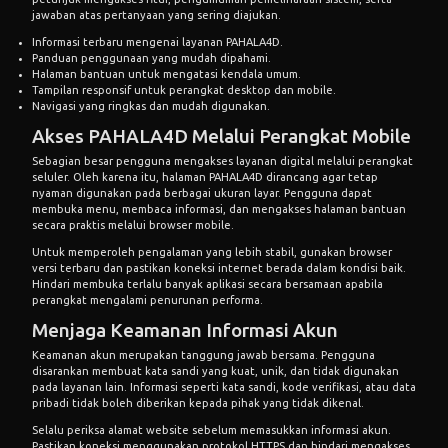
jawaban atas pertanyaan yang sering diajukan.
Informasi terbaru mengenai layanan PAHALA4D.
Panduan penggunaan yang mudah dipahami.
Halaman bantuan untuk mengatasi kendala umum.
Tampilan responsif untuk perangkat desktop dan mobile.
Navigasi yang ringkas dan mudah digunakan.
Akses PAHALA4D Melalui Perangkat Mobile
Sebagian besar pengguna mengakses layanan digital melalui perangkat
seluler. Oleh karena itu, halaman PAHALA4D dirancang agar tetap
nyaman digunakan pada berbagai ukuran layar. Pengguna dapat
membuka menu, membaca informasi, dan mengakses halaman bantuan
secara praktis melalui browser mobile.
Untuk memperoleh pengalaman yang lebih stabil, gunakan browser
versi terbaru dan pastikan koneksi internet berada dalam kondisi baik.
Hindari membuka terlalu banyak aplikasi secara bersamaan apabila
perangkat mengalami penurunan performa.
Menjaga Keamanan Informasi Akun
Keamanan akun merupakan tanggung jawab bersama. Pengguna
disarankan membuat kata sandi yang kuat, unik, dan tidak digunakan
pada layanan lain. Informasi seperti kata sandi, kode verifikasi, atau data
pribadi tidak boleh diberikan kepada pihak yang tidak dikenal.
Selalu periksa alamat website sebelum memasukkan informasi akun.
Pastikan koneksi menggunakan protokol HTTPS dan hindari mengakses