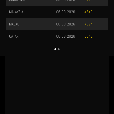
SIA
06-08-2026
4549
U
06-08-2026
7894
06-08-2026
6642