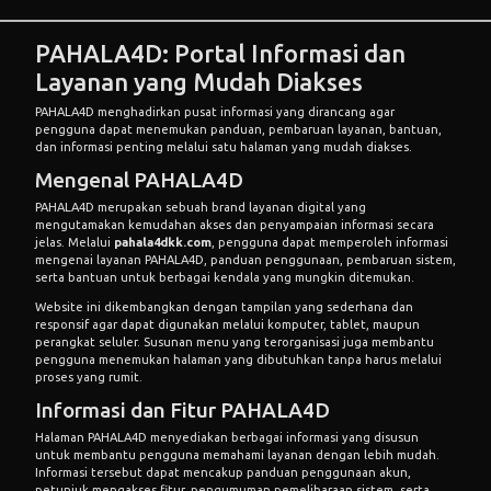
PAHALA4D: Portal Informasi dan
Layanan yang Mudah Diakses
PAHALA4D menghadirkan pusat informasi yang dirancang agar
pengguna dapat menemukan panduan, pembaruan layanan, bantuan,
dan informasi penting melalui satu halaman yang mudah diakses.
Mengenal PAHALA4D
PAHALA4D merupakan sebuah brand layanan digital yang
mengutamakan kemudahan akses dan penyampaian informasi secara
jelas. Melalui
pahala4dkk.com
, pengguna dapat memperoleh informasi
mengenai layanan PAHALA4D, panduan penggunaan, pembaruan sistem,
serta bantuan untuk berbagai kendala yang mungkin ditemukan.
Website ini dikembangkan dengan tampilan yang sederhana dan
responsif agar dapat digunakan melalui komputer, tablet, maupun
perangkat seluler. Susunan menu yang terorganisasi juga membantu
pengguna menemukan halaman yang dibutuhkan tanpa harus melalui
proses yang rumit.
Informasi dan Fitur PAHALA4D
Halaman PAHALA4D menyediakan berbagai informasi yang disusun
untuk membantu pengguna memahami layanan dengan lebih mudah.
Informasi tersebut dapat mencakup panduan penggunaan akun,
petunjuk mengakses fitur, pengumuman pemeliharaan sistem, serta