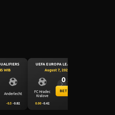
ralds
Wild Harlequin
s
FA EUROPA LEAGUE QUALIFIERS
August 7, 2026 — 00:00 WIB
0 : 0
 Red
Frog's Gift
Next
BET NOW
oln Red
Omonia
s (n)
Nicosia
25
-0.92
0.25
0.80