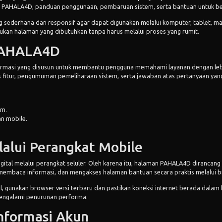
 PAHALA4D, panduan penggunaan, pembaruan sistem, serta bantuan untuk be
 sederhana dan responsif agar dapat digunakan melalui komputer, tablet, m
an halaman yang dibutuhkan tanpa harus melalui proses yang rumit.
 PAHALA4D
masi yang disusun untuk membantu pengguna memahami layanan dengan leb
itur, pengumuman pemeliharaan sistem, serta jawaban atas pertanyaan yang 
e Racaroon
Sahara Riches: Cash
Veils of Ve
Collect Max
um.
n mobile.
lui Perangkat Mobile
ital melalui perangkat seluler. Oleh karena itu, halaman PAHALA4D dirancan
embaca informasi, dan mengakses halaman bantuan secara praktis melalui b
 gunakan browser versi terbaru dan pastikan koneksi internet berada dalam 
mengalami penurunan performa.
 Truck Begins
Book of Inferno
Mine & Me
nformasi Akun