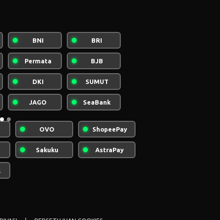
Maybank
Mestika
Heist
Goood Heavens
OVO
ShopeePay
Sakuku
AstraPay
ambda
Temple of Paw
l