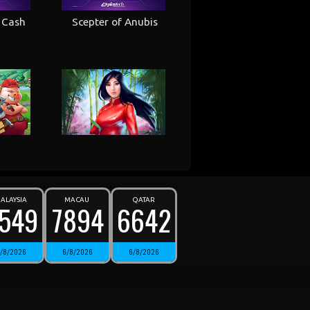
: Cash
Scepter of Anubis
Pigs of
Sakura Fortune Epic
Bloom
ALAYSIA
MACAU
QATAR
549
7894
6642
/8/2026
6/8/2026
6/8/2026