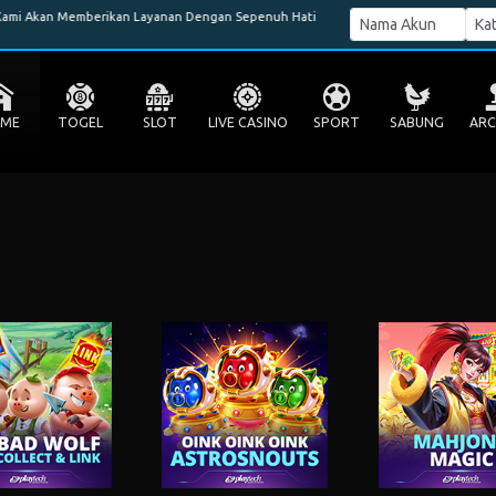
kan Memberikan Layanan Dengan Sepenuh Hati
Selamat Datang Di Sit
ME
TOGEL
SLOT
LIVE CASINO
SPORT
SABUNG
ARC