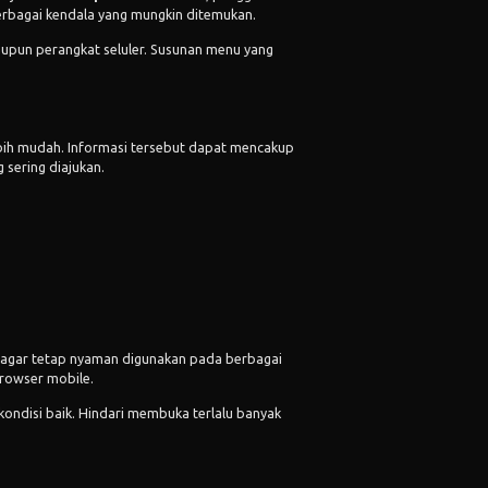
rbagai kendala yang mungkin ditemukan.
aupun perangkat seluler. Susunan menu yang
ih mudah. Informasi tersebut dapat mencakup
sering diajukan.
nice
Wizzy Trix
g agar tetap nyaman digunakan pada berbagai
rowser mobile.
kondisi baik. Hindari membuka terlalu banyak
lt
Flip Royale