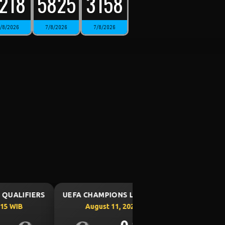
218
5825
3158
/8/2026
7/8/2026
7/8/2026
FOOTBALL F24 INTERNATIONAL
FRIENDLY
August 7, 2026 — 22:45 WIB