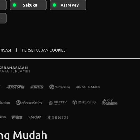
Sakuku
AstraPay
l
RIVASI
|
PERSETUJUAN COOKIES
ang Mudah