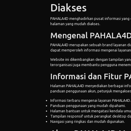
Diakses
PAHALA4D menghadirkan pusat informasi yang d
halaman yang mudah diakses.
Mengenal PAHALA4
PAHALA4D merupakan sebuah brand layanan dig
dapat memperoleh informasi mengenai layanan
Website ini dikembangkan dengan tampilan yang
terorganisasi juga membantu pengguna menemuk
Informasi dan Fitur
Halaman PAHALA4D menyediakan berbagai infor
panduan penggunaan akun, petunjuk mengakses f
Informasi terbaru mengenai layanan PAHALA4D.
Panduan penggunaan yang mudah dipahami.
Halaman bantuan untuk mengatasi kendala um
Tampilan responsif untuk perangkat desktop da
Navigasi yang ringkas dan mudah digunakan.