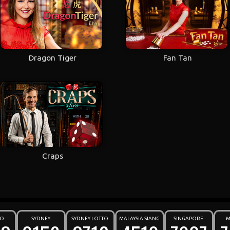
Dragon Tiger
Fan Tan
Craps
RO
SYDNEY
SYDNEY LOTTO
MALAYSIA SIANG
SINGAPORE
M