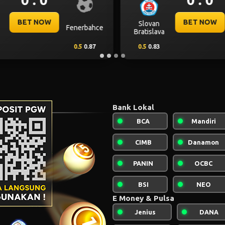
1 : 1
Saint-
oise
BET NOW
e-Wales
e-Poland
Neth
1.00
0.00
-0.61
0.00
0.37
0.0
Bank Lokal
DBS
NOBU
Sinarmas
Mega
E Money & Pulsa
Jenius
DANA