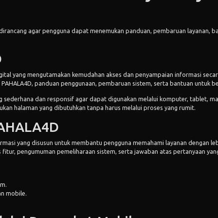
irancang agar pengguna dapat menemukan panduan, pembaruan layanan, bant
D
ital yang mengutamakan kemudahan akses dan penyampaian informasi secara 
 PAHALA4D, panduan penggunaan, pembaruan sistem, serta bantuan untuk be
 sederhana dan responsif agar dapat digunakan melalui komputer, tablet, m
an halaman yang dibutuhkan tanpa harus melalui proses yang rumit.
 PAHALA4D
masi yang disusun untuk membantu pengguna memahami layanan dengan leb
itur, pengumuman pemeliharaan sistem, serta jawaban atas pertanyaan yang 
um.
n mobile.