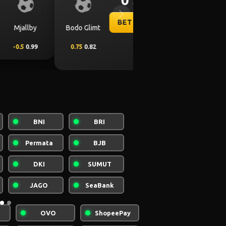
0 : 0
Next
BET NOW
e-
e-Croatia
erlands
0
0.00
0.00
0.00
Maybank
Mestika
OVO
ShopeePay