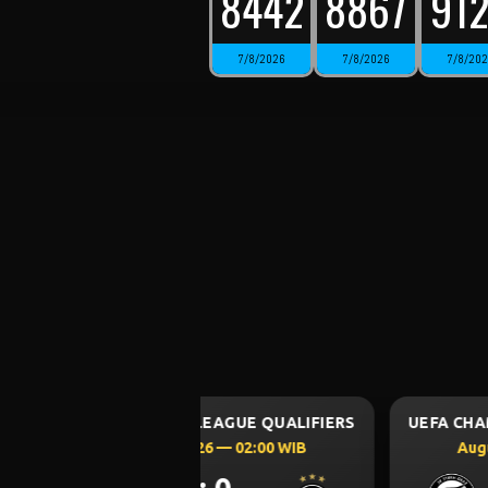
8442
8867
91
7/8/2026
7/8/2026
7/8/20
UEFA CHAMPIONS LEAGUE QUALIF
August 11, 2026 — 22:59 WIB
0 : 0