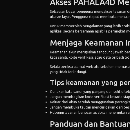
Akses PAHALA4D Mela
Sebagian besar pengguna mengakses layanan dig
ukuran layar. Pengguna dapat membuka menu, m
Untuk memperoleh pengalaman yang lebih stabil,
aplikasi secara bersamaan apabila perangkat 
Menjaga Keamanan I
Keamanan akun merupakan tanggung jawab bersam
kata sandi, kode verifikasi, atau data pribadi t
Selalu periksa alamat website sebelum memasuk
yang tidak terlindungi.
Tips keamanan yang per
Gunakan kata sandi yang panjang dan sulit diteb
Jangan membagikan kode verifikasi kepada siap
Keluar dari akun setelah menggunakan perangk
Jangan membuka tautan mencurigakan dari pesan
Hubungi layanan bantuan apabila menemukan akt
Panduan dan Bantu