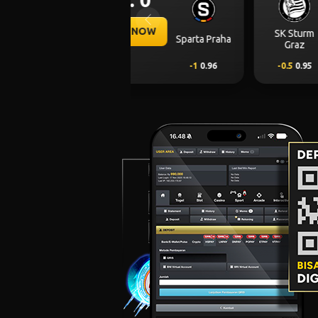
Previous
BET NOW
Union 
Bodo Glimt
Gill
0.75
0.82
-0.75