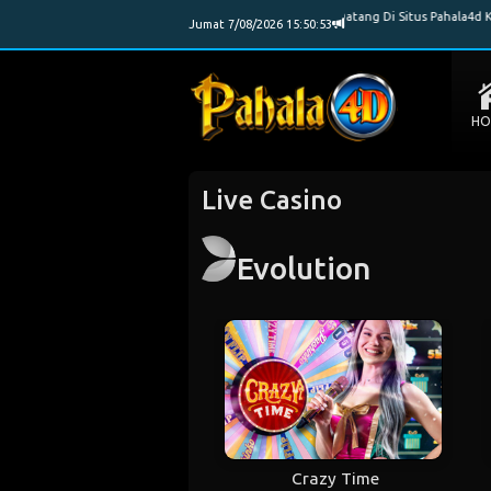
Selamat Datang Di Situs Pahala4d Kami 
Jumat 7/08/2026 15:50:54
HO
Live Casino
Evolution
Crazy Time