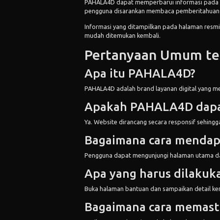
PAHALA4D dapat memperbarui informasi pada we
pengguna disarankan membaca pemberitahuan y
Informasi yang ditampilkan pada halaman resm
mudah ditemukan kembali.
Pertanyaan Umum t
Apa itu PAHALA4D?
PAHALA4D adalah brand layanan digital yang m
Apakah PAHALA4D dapat
Ya. Website dirancang secara responsif sehingg
Bagaimana cara mendapa
Pengguna dapat mengunjungi halaman utama da
Apa yang harus dilakuk
Buka halaman bantuan dan sampaikan detail kend
Bagaimana cara memasti