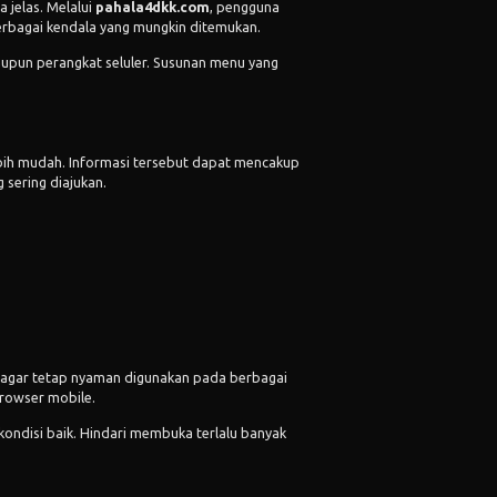
jelas. Melalui
pahala4dkk.com
, pengguna
rbagai kendala yang mungkin ditemukan.
aupun perangkat seluler. Susunan menu yang
ih mudah. Informasi tersebut dapat mencakup
sering diajukan.
g agar tetap nyaman digunakan pada berbagai
rowser mobile.
kondisi baik. Hindari membuka terlalu banyak