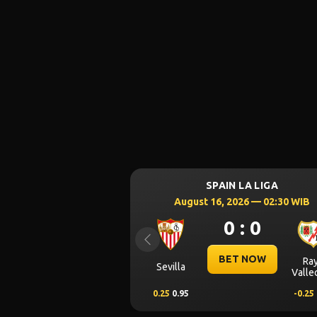
UEFA CHAMPIONS LEAGUE QUALIF
August 12, 2026 — 01:30 WIB
0 : 0
Previous
BET NOW
SK Sturm
Fener
Graz
-0.5
0.95
0.5
0