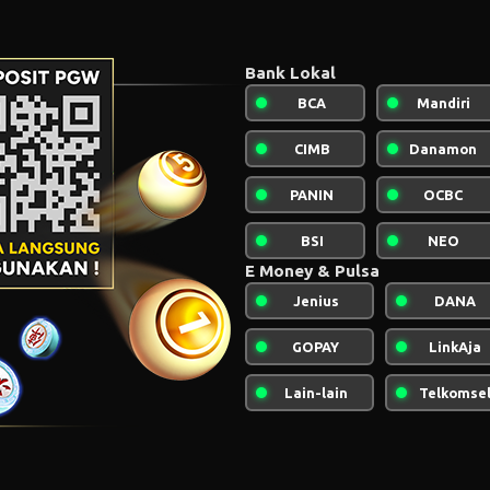
Bank Lokal
andiri
BNI
BRI
DBS
anamon
Permata
BJB
Sinarmas
OCBC
DKI
SUMUT
NEO
JAGO
SeaBank
E Money & Pulsa
Jenius
DANA
GOPAY
LinkAja
Lain-lain
Telkomse