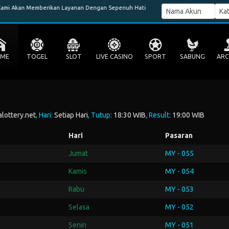
 Akan Memberikan Layanan Dengan Sepenuh Hati
Selamat Datang Di S
ME
TOGEL
SLOT
LIVE CASINO
SPORT
SABUNG
ARC
lottery.net
, Hari:
Setiap Hari
, Tutup:
18:30 WIB
, Result:
19:00 WIB
Hari
Pasaran
Jumat
MY - 055
Kamis
MY - 054
Rabu
MY - 053
Selasa
MY - 052
Senin
MY - 051