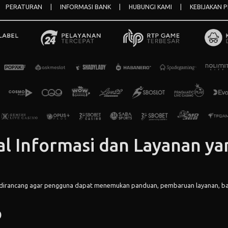
PERATURAN
|
INFORMASI BANK
|
HUBUNGI KAMI
|
KEBIJAKAN P
l Informasi dan Layanan y
irancang agar pengguna dapat menemukan panduan, pembaruan layanan, bant
D