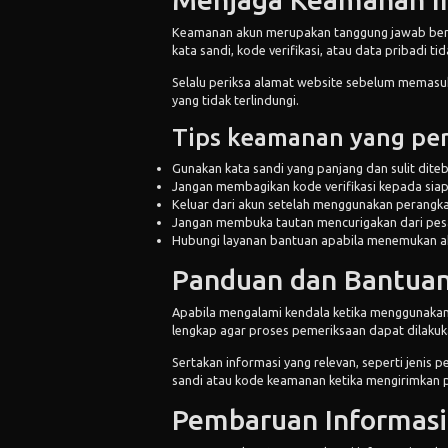
Keamanan akun merupakan tanggung jawab bersam
kata sandi, kode verifikasi, atau data pribadi t
Selalu periksa alamat website sebelum memasuk
yang tidak terlindungi.
Tips keamanan yang per
Gunakan kata sandi yang panjang dan sulit diteb
Jangan membagikan kode verifikasi kepada siap
Keluar dari akun setelah menggunakan perangk
Jangan membuka tautan mencurigakan dari pesan
Hubungi layanan bantuan apabila menemukan akt
Panduan dan Bantu
Apabila mengalami kendala ketika menggunakan
lengkap agar proses pemeriksaan dapat dilakuk
Sertakan informasi yang relevan, seperti jenis
sandi atau kode keamanan ketika mengirimkan 
Pembaruan Informasi