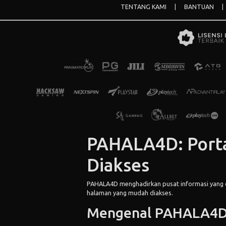
TENTANG KAMI
|
BANTUAN
|
PAHALA4D: Porta
Diakses
PAHALA4D menghadirkan pusat informasi yang d
halaman yang mudah diakses.
Mengenal PAHALA4