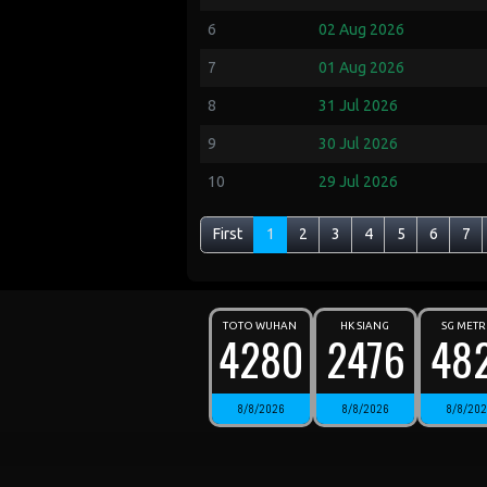
6
02 Aug 2026
7
01 Aug 2026
8
31 Jul 2026
9
30 Jul 2026
10
29 Jul 2026
First
1
2
3
4
5
6
7
TOTO WUHAN
HK SIANG
SG MET
4280
2476
48
8/8/2026
8/8/2026
8/8/20