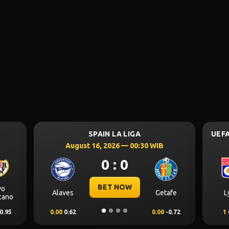
7/8/2026
7/8/2026
IERS
UEFA CHAMPIONS LEAGUE QUALIFIERS
UEF
August 12, 2026 — 01:15 WIB
0 : 0
BET NOW
Slovan
bahce
Mjallby
Bodo
Bratislava
.87
0.5
0.83
-0.5
0.99
0.7