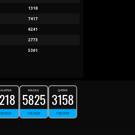
1318
7417
6241
2773
5361
ALAYSIA
MACAU
QATAR
218
5825
3158
/8/2026
7/8/2026
7/8/2026