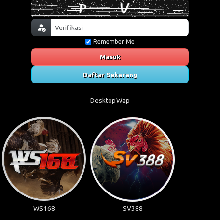
Remember Me
Masuk
Daftar Sekarang
Desktop
Wap
WS168
SV388