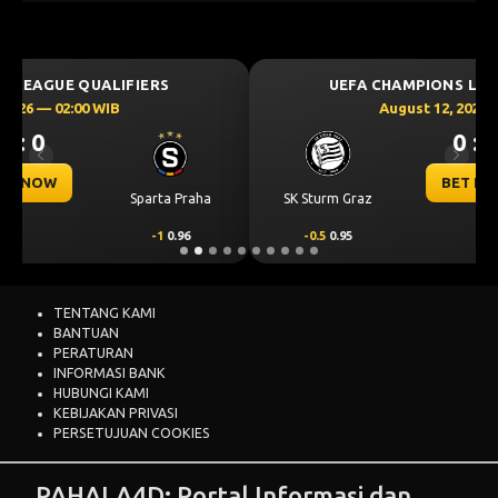
UEFA CHAMPIONS LEAGUE QUALIFIERS
August 12, 2026 — 01:30 WIB
0 : 0
Previous
Next
BET NOW
SK Sturm Graz
Fenerbahce
-0.5
0.95
0.5
0.87
TENTANG KAMI
BANTUAN
PERATURAN
INFORMASI BANK
HUBUNGI KAMI
KEBIJAKAN PRIVASI
PERSETUJUAN COOKIES
PAHALA4D: Portal Informasi dan