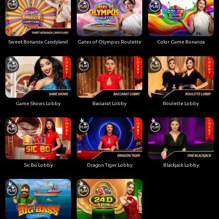
Sweet Bonanza Candyland
Gates of Olympus Roulette
Color Game Bonanza
Game Shows Lobby
Baccarat Lobby
Roulette Lobby
Sic Bo Lobby
Dragon Tiger Lobby
Blackjack Lobby