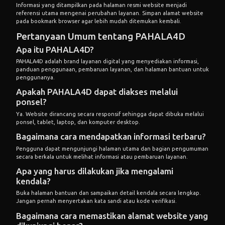
Informasi yang ditampilkan pada halaman resmi website menjadi
referensi utama mengenai perubahan layanan. Simpan alamat website
pada bookmark browser agar lebih mudah ditemukan kembali.
Pertanyaan Umum tentang PAHALA4D
Apa itu PAHALA4D?
PAHALA4D adalah brand layanan digital yang menyediakan informasi,
panduan penggunaan, pembaruan layanan, dan halaman bantuan untuk
penggunanya.
Apakah PAHALA4D dapat diakses melalui
ponsel?
Ya. Website dirancang secara responsif sehingga dapat dibuka melalui
ponsel, tablet, laptop, dan komputer desktop.
Bagaimana cara mendapatkan informasi terbaru?
Pengguna dapat mengunjungi halaman utama dan bagian pengumuman
secara berkala untuk melihat informasi atau pembaruan layanan.
Apa yang harus dilakukan jika mengalami
kendala?
Buka halaman bantuan dan sampaikan detail kendala secara lengkap.
Jangan pernah menyertakan kata sandi atau kode verifikasi.
Bagaimana cara memastikan alamat website yang