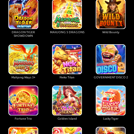
DRAGON TIGER
MAHJONG 5 DRAGONS
Wild Bounty
SHOWDOWN
Mahjong Ways 3+
Neko Titan
GOVERNMENT DISCO 2
Fortune Trio
Golden Island
Lucky Tiger