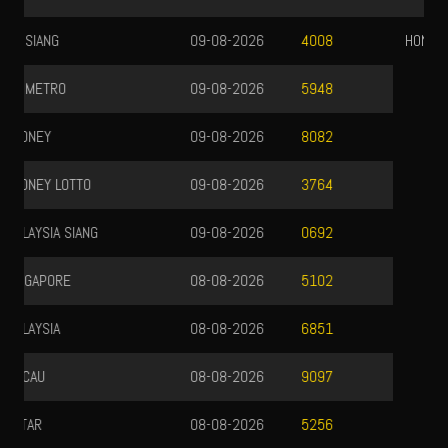
HONGKONG LOTTO
08-08-2026
5917