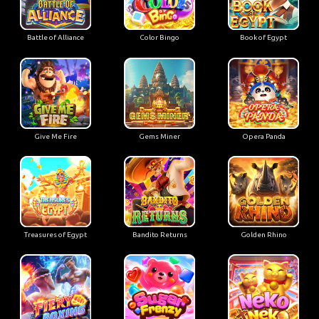
Battle of Alliance
Color Bingo
Book of Egypt
Give Me Fire
Gems Miner
Opera Panda
Treasures of Egypt
Bandito Returns
Golden Rhino