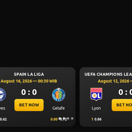
7/8/2026
7/8/2026
ghtning Blitz
ROMA X 10000
Super Mahj
Deluxe
IERS
UEFA CHAMPIONS LEAGUE QUALIFIERS
UEF
August 12, 2026 — 01:15 WIB
0 : 0
BET NOW
Slovan
bahce
Mjallby
Bodo
Bratislava
.87
0.5
0.83
-0.5
0.99
0.7
ot Joker FEVER
Lucky Macaw
Superno