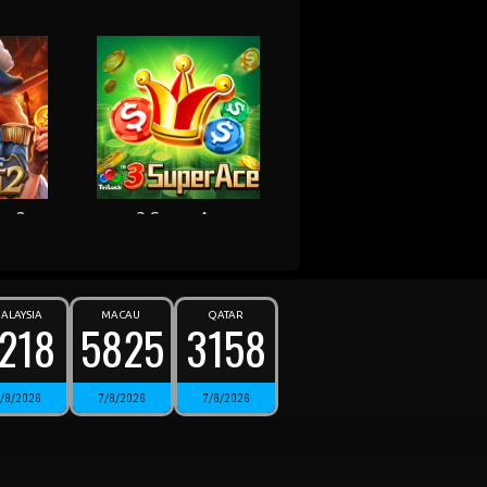
en 2
3 Super Ace
ALAYSIA
MACAU
QATAR
218
5825
3158
/8/2026
7/8/2026
7/8/2026
Legend
Bison Fortune Coins