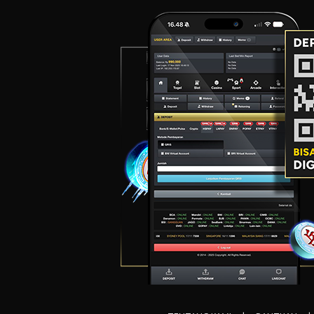
Clover Coins 4x4
40 Sp
3 Lucky Baozhu
Sup