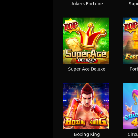
Jokers Fortune
Sup
Super Ace Deluxe
For
Boxing King
Circ