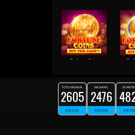
Fortune Coins
For
TOTO WUHAN
HK SIANG
SG MET
2605
2476
48
8/8/2026
8/8/2026
8/8/20
Money Pot
Cha