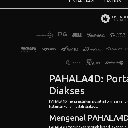
TENTANG KAMI
|
BANTUAN
|
Money Pot Deluxe
Luc
PAHALA4D: Porta
Diakses
PAHALA4D menghadirkan pusat informasi yang d
halaman yang mudah diakses.
3 Witchs Lamp
Boxi
Mengenal PAHALA4
PAHALA4D merupakan sebuah brand layanan dig