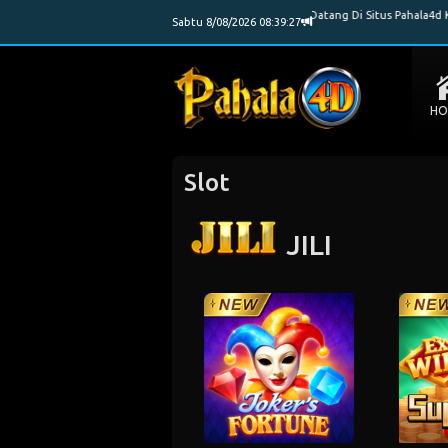
Selamat Datang Di Situs Pahala4d Kami A
Sabtu 8/08/2026 08:39:29
HO
Slot
JILI