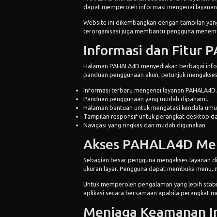
dapat memperoleh informasi mengenai layanan
Website ini dikembangkan dengan tampilan yang
terorganisasi juga membantu pengguna menemuk
Informasi dan Fitur
Halaman PAHALA4D menyediakan berbagai infor
panduan penggunaan akun, petunjuk mengakses f
3 Charge Buffalo
Rap
Informasi terbaru mengenai layanan PAHALA4D.
Panduan penggunaan yang mudah dipahami.
Halaman bantuan untuk mengatasi kendala um
Tampilan responsif untuk perangkat desktop da
Navigasi yang ringkas dan mudah digunakan.
Akses PAHALA4D Mela
Sebagian besar pengguna mengakses layanan dig
ukuran layar. Pengguna dapat membuka menu, m
Untuk memperoleh pengalaman yang lebih stabil,
Lucky Jaguar
Sup
aplikasi secara bersamaan apabila perangkat 
Menjaga Keamanan I