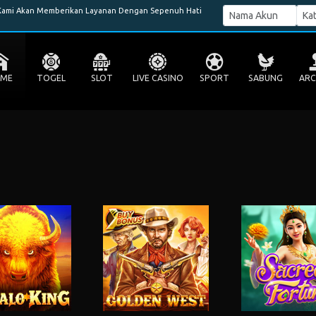
kan Memberikan Layanan Dengan Sepenuh Hati
Selamat Datang Di Sit
ME
TOGEL
SLOT
LIVE CASINO
SPORT
SABUNG
ARC