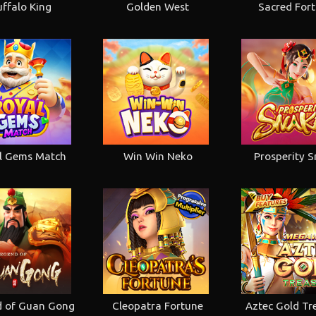
ffalo King
Golden West
Sacred For
l Gems Match
Win Win Neko
Prosperity 
d of Guan Gong
Cleopatra Fortune
Aztec Gold Tr