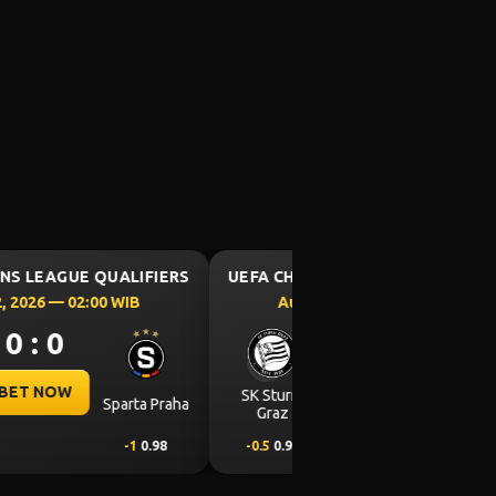
nkey
Diamond 7
A CHAMPIONS LEAGUE QUALIFIERS
August 11, 2026 — 22:59 WIB
0 : 0
Next
BET NOW
Union Saint-
 Glimt
Gilloise
oad
Forest Secret
5
0.77
-0.75
-0.95