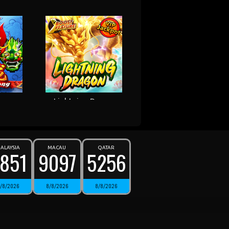
Long
Lightning Dragon
ALAYSIA
MACAU
QATAR
851
9097
5256
/8/2026
8/8/2026
8/8/2026
tars
Candy Bonanza