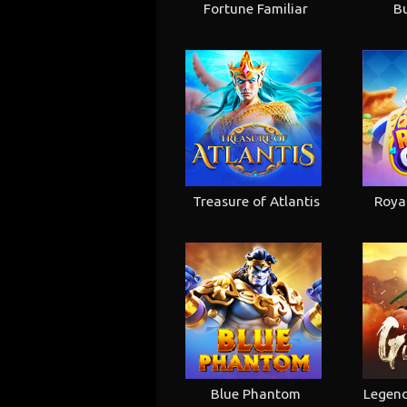
Fortune Familiar
Bu
Treasure of Atlantis
Roya
Blue Phantom
Legen