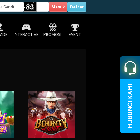
us Pahala4d Kami Akan Memberikan Layanan Dengan Sepenuh Hati
Masuk
Daftar
ADE
INTERACTIVE
PROMOSI
EVENT