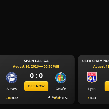
8/8/2026
8/8/2026
 Monkey Deluxe
Crazy Monkey
Double Mo
IERS
UEFA CHAMPIONS LEAGUE QUALIFIERS
UEF
August 12, 2026 — 01:15 WIB
0 : 0
BET NOW
Slovan
bahce
Mjallby
Bodo
Bratislava
agon Blitz
Eternal Fire
Fortune T
.87
0.5
0.83
-0.5
0.99
0.7